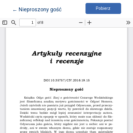
Pobierz PDF
Wróć do szczegółów artykułu
Pobierz
←
Nieproszony gość