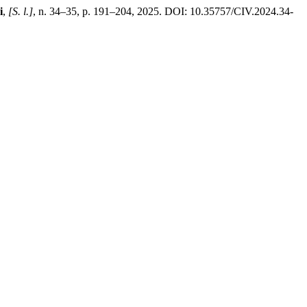
i
,
[S. l.]
, n. 34–35, p. 191–204, 2025. DOI: 10.35757/CIV.2024.34-