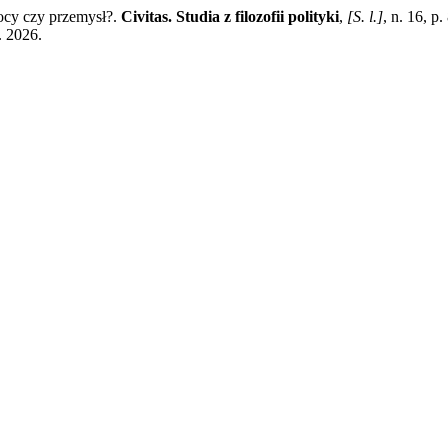
cy czy przemysł?.
Civitas. Studia z filozofii polityki
,
[S. l.]
, n. 16, 
. 2026.