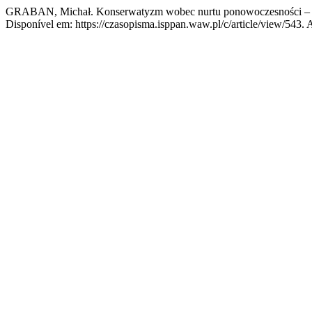
GRABAN, Michał. Konserwatyzm wobec nurtu ponowoczesności – wz
Disponível em: https://czasopisma.isppan.waw.pl/c/article/view/543. 