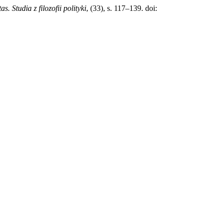
tas. Studia z filozofii polityki
, (33), s. 117–139. doi: