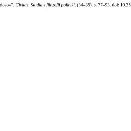
urioso»”,
Civitas. Studia z filozofii polityki
, (34–35), s. 77–93. doi: 10.