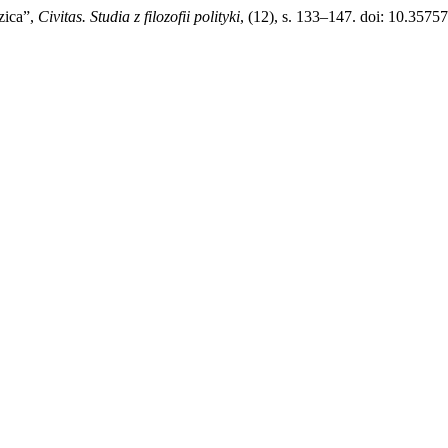
zica”,
Civitas. Studia z filozofii polityki
, (12), s. 133–147. doi: 10.3575