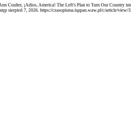
 Ann Coulter, ¡Adios, America! The Left’s Plan to Turn Our Country i
tęp sierpień 7, 2026. https://czasopisma.isppan.waw.pl/c/article/view/3