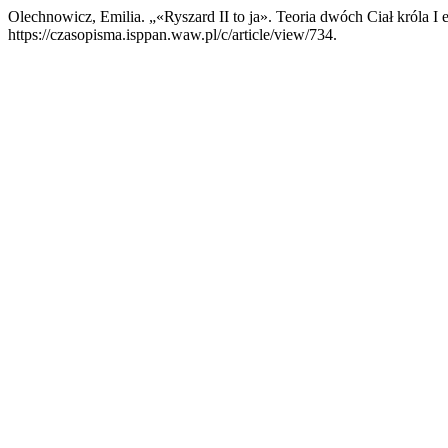
Olechnowicz, Emilia. „«Ryszard II to ja». Teoria dwóch Ciał króla I 
https://czasopisma.isppan.waw.pl/c/article/view/734.