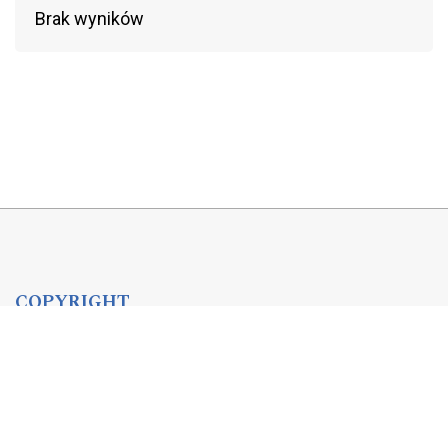
Brak wyników
COPYRIGHT
Copyright by Instytut Studiów Politycznych PAN, 2024
OJS Support & customization by
Academicon
Platform & workflow by
OJS/PKP