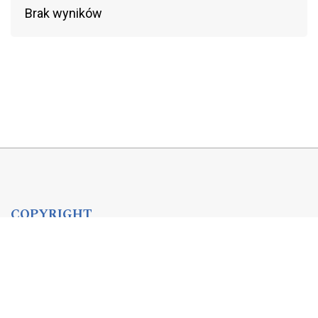
Brak wyników
COPYRIGHT
Copyright by Instytut Studiów Politycznych PAN, 2024
OJS Support & customization by
Academicon
Platform & workflow by
OJS/PKP