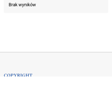
Brak wyników
COPYRIGHT
Copyright by Instytut Studiów Politycznych PAN, 2024
OJS Support & customization by
Academicon
Platform & workflow by
OJS/PKP