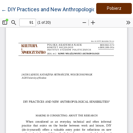
Pobie
Wróć do szczegółów artykułu
Pobierz
←
DIY Practices and New Anthropological Sensibilities