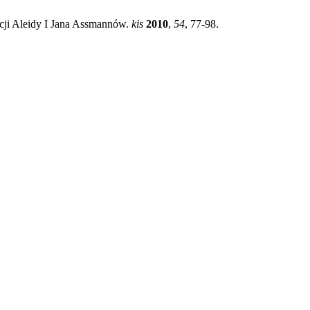
ji Aleidy I Jana Assmannów.
kis
2010
,
54
, 77-98.