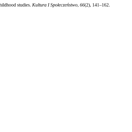
hildhood studies.
Kultura I Społeczeństwo
,
66
(2), 141–162.