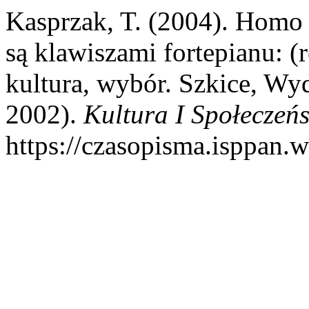
Kasprzak, T. (2004). Homo e
są klawiszami fortepianu: (re
kultura, wybór. Szkice, W
2002).
Kultura I Społeczeń
https://czasopisma.isppan.w