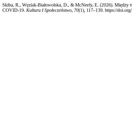
Skiba, R., Węziak-Białowolska, D., & McNeely, E. (2026). Między r
COVID-19.
Kultura I Społeczeństwo
,
70
(1), 117–139. https://doi.or