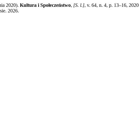
ia 2020).
Kultura i Społeczeństwo
,
[S. l.]
, v. 64, n. 4, p. 13–16, 202
sie. 2026.