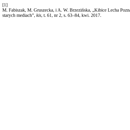
[1]
M. Fabiszak, M. Gruszecka, i A. W. Brzezińska, „Kibice Lecha Pozn
starych mediach”,
kis
, t. 61, nr 2, s. 63–84, kwi. 2017.