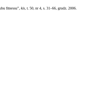
ubu fitnessu”,
kis
, t. 50, nr 4, s. 31–66, grudz. 2006.