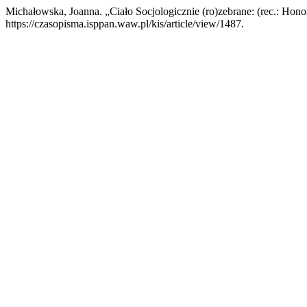
Michałowska, Joanna. „Ciało Socjologicznie (ro)zebrane: (rec.: Hon
https://czasopisma.isppan.waw.pl/kis/article/view/1487.