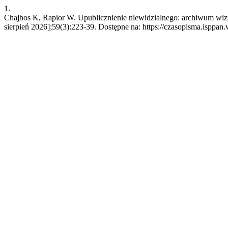
1.
Chajbos K, Rapior W. Upublicznienie niewidzialnego: archiwum wizualn
sierpień 2026];59(3):223-39. Dostępne na: https://czasopisma.isppan.