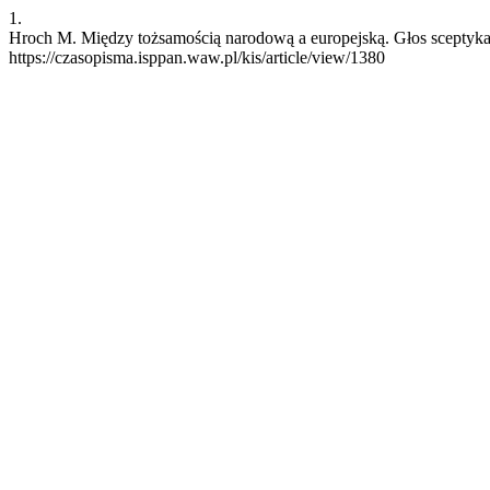
1.
Hroch M. Między tożsamością narodową a europejską. Głos sceptyka. k
https://czasopisma.isppan.waw.pl/kis/article/view/1380