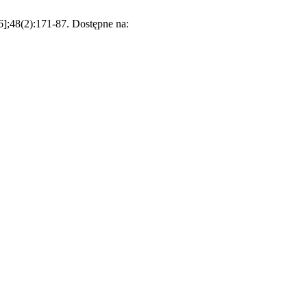
6];48(2):171-87. Dostępne na: