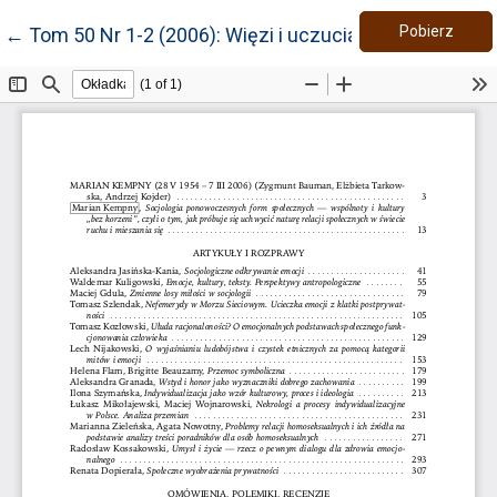
Pobie
Wróć do szczegółów artykułu
Pobierz
←
Tom 50 Nr 1-2 (2006): Więzi i uczucia