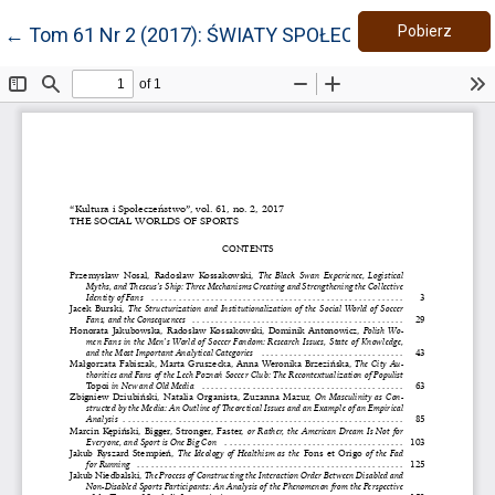
Pobie
Wróć do szczegółów artykułu
Pobierz
←
Tom 61 Nr 2 (2017): ŚWIATY SPOŁECZNE SPORTU