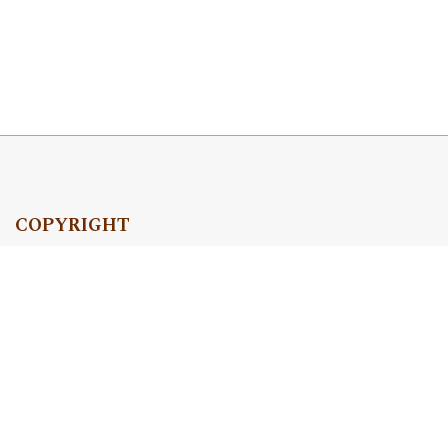
COPYRIGHT
Copyright by Instytut Studiów Politycznych PAN, 2024
OJS Support & customization by
Academicon
Platform & workflow by
OJS/PKP