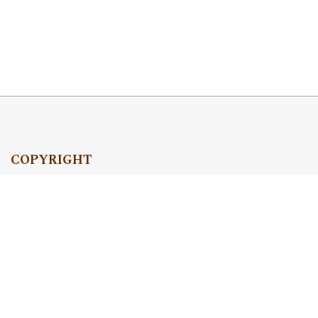
COPYRIGHT
Copyright by Instytut Studiów Politycznych PAN, 2024
OJS Support & customization by
Academicon
Platform & workflow by
OJS/PKP