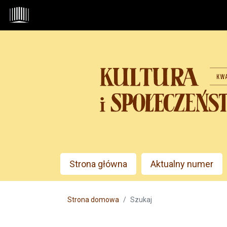
Przejdź do głównego menu
Przejdź do sekcji głównej
Przejdź do stopki
Admin menu
Strona główna
Aktualny numer
Main menu
Strona domowa
Szukaj