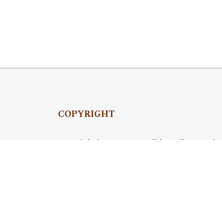
COPYRIGHT
Copyright by Instytut Studiów Politycznych
OJS Support & customization by
Academicon
Platform & workflow by
OJS/PKP