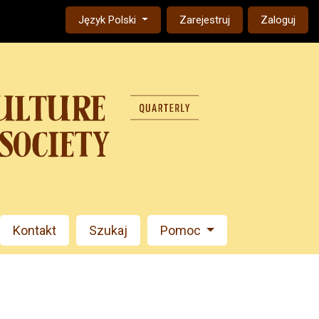
Change the language. The current language is:
Język Polski
Zarejestruj
Zaloguj
Kontakt
Szukaj
Pomoc