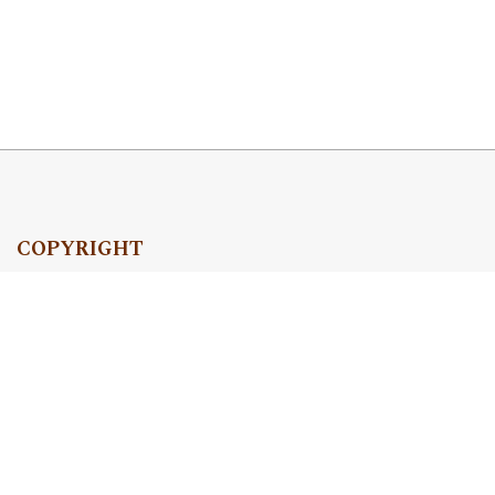
COPYRIGHT
Copyright by Instytut Studiów Politycznych PAN, 2024
OJS Support & customization by
Academicon
Platform & workflow by
OJS/PKP