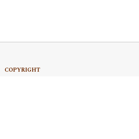
COPYRIGHT
Copyright by Instytut Studiów Politycznych PAN, 2024
OJS Support & customization by
Academicon
Platform & workflow by
OJS/PKP