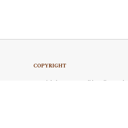
COPYRIGHT
Copyright by Instytut Studiów Politycznych
OJS Support & customization by
Academicon
Platform & workflow by
OJS/PKP