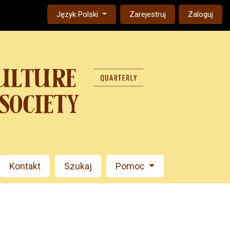
Change the language. The current language is:
Język Polski
Zarejestruj
Zaloguj
Kontakt
Szukaj
Pomoc