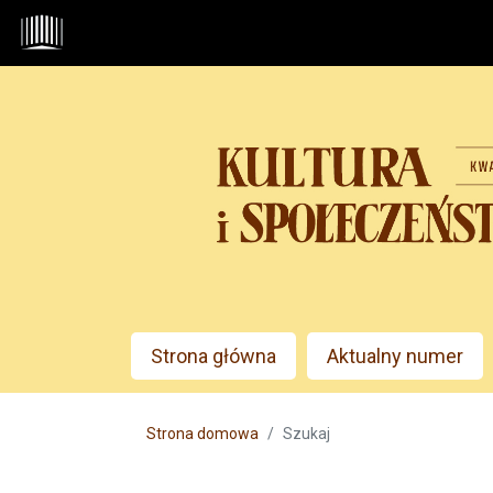
Przejdź do głównego menu
Przejdź do sekcji głównej
Przejdź do stopki
Admin menu
Strona główna
Aktualny numer
Main menu
Strona domowa
Szukaj