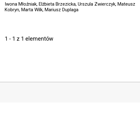
Iwona Młoźniak, Elżbieta Brzezicka, Urszula Zwierczyk, Mateusz
Kobryn, Marta Wilk, Mariusz Duplaga
1 - 1 z 1 elementów
COPYRIGHT
Copyright by Instytut Studiów Politycznych PAN, 2024
OJS Support & customization by
Academicon