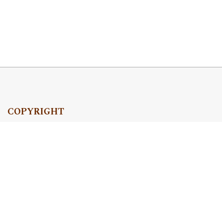
COPYRIGHT
Copyright by Instytut Studiów Politycznych PAN, 2024
OJS Support & customization by
Academicon
Platform & workflow by
OJS/PKP