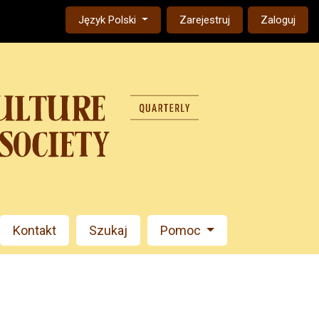
Change the language. The current language is:
Język Polski
Zarejestruj
Zaloguj
Kontakt
Szukaj
Pomoc