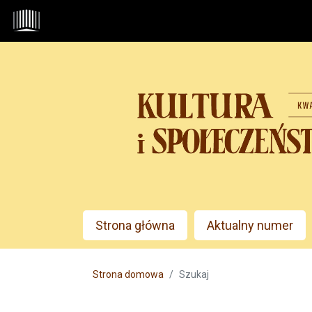
Przejdź do głównego menu
Przejdź do sekcji głównej
Przejdź do stopki
Admin menu
Strona główna
Aktualny numer
Main menu
Strona domowa
Szukaj