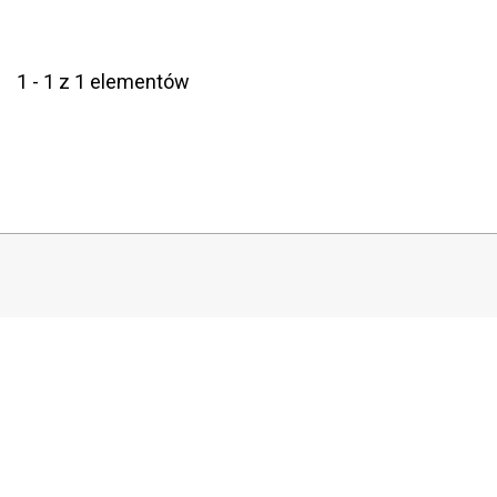
1 - 1 z 1 elementów
COPYRIGHT
Copyright by Instytut Studiów Politycznych PAN, 2024
OJS Support & customization by
Academicon
Platform & workflow by
OJS/PKP