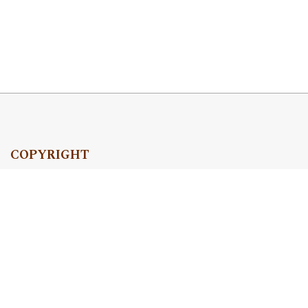
COPYRIGHT
Copyright by Instytut Studiów Politycznych PAN, 2024
OJS Support & customization by
Academicon
Platform & workflow by
OJS/PKP