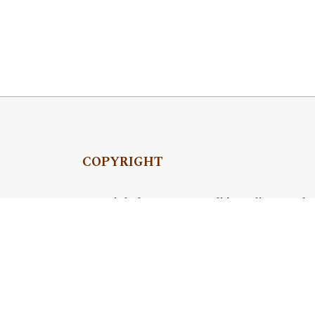
COPYRIGHT
Copyright by Instytut Studiów Politycznych
OJS Support & customization by
Academicon
Platform & workflow by
OJS/PKP