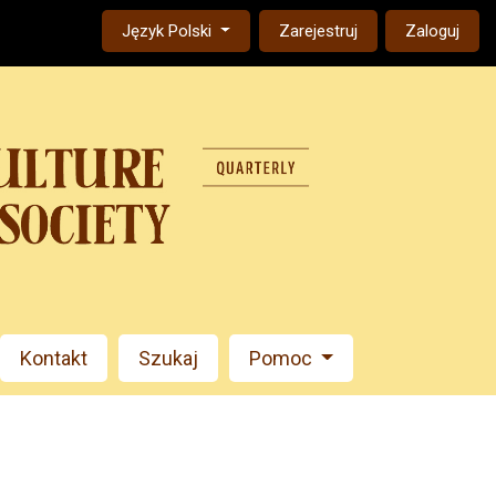
Change the language. The current language is:
Język Polski
Zarejestruj
Zaloguj
Kontakt
Szukaj
Pomoc