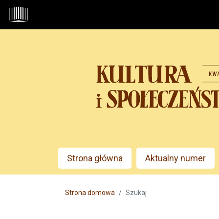
Przejdź do głównego menu
Przejdź do sekcji głównej
Przejdź do stopki
Admin menu
Strona główna
Aktualny numer
Main menu
Strona domowa
Szukaj