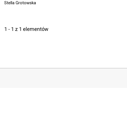
Stella Grotowska
1 - 1 z 1 elementów
COPYRIGHT
Copyright by Instytut Studiów Politycznych PAN, 2024
OJS Support & customization by
Academicon
Platform & workflow by
OJS/PKP