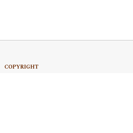
COPYRIGHT
Copyright by Instytut Studiów Politycznych PAN, 2024
OJS Support & customization by
Academicon
Platform & workflow by
OJS/PKP