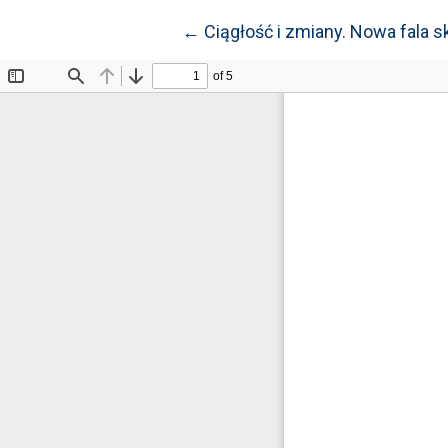
Wróć do szczegółów artykułu
←
Ciągłość i zmiany. Nowa fala 