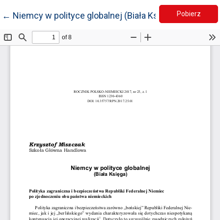
Pobie
Wróć do szczegółów artykułu
Pobierz
←
Niemcy w polityce globalnej (Biała Księga)