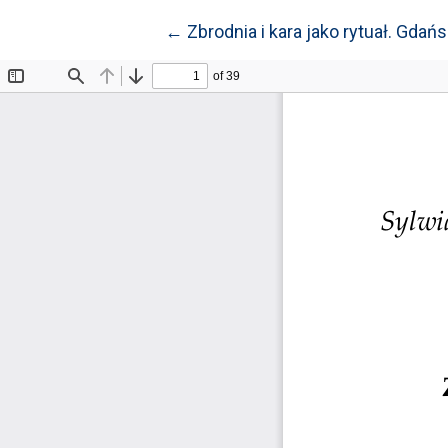
Wróć do szczegółów artykułu
←
Zbrodnia i kara jako rytuał. Gdań