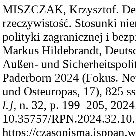
MISZCZAK, Krzysztof. Dekl
rzeczywistość. Stosunki ni
polityki zagranicznej i be
Markus Hildebrandt, Deutsc
Außen- und Sicherheitspoli
Paderborn 2024 (Fokus. Neu
und Osteuropas, 17), 825 s
l.]
, n. 32, p. 199–205, 2024
10.35757/RPN.2024.32.10.
https://czasopisma.isppan.w