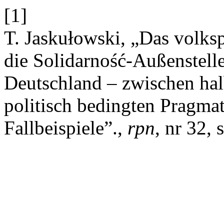
[1]
T. Jaskułowski, „Das volks
die Solidarność-Außenstell
Deutschland – zwischen ha
politisch bedingten Pragma
Fallbeispiele”.,
rpn
, nr 32,