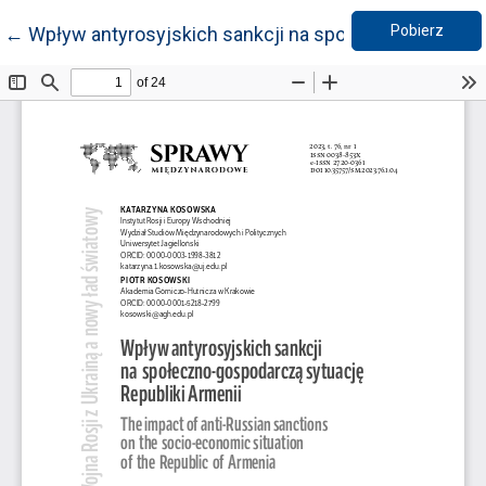
Pobie
Wróć do szczegółów artykułu
Pobierz
←
Wpływ antyrosyjskich sankcji na społeczno-gospodar