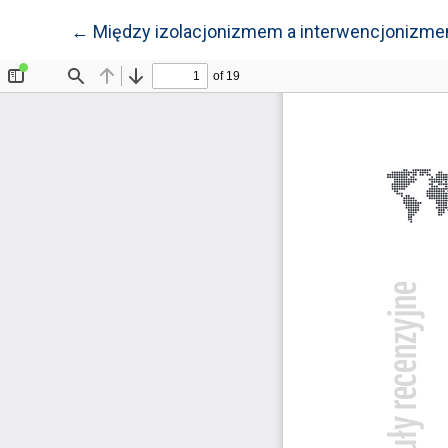
Wróć do szczegółów artykułu
←
Między izolacjonizmem a interwencjonizmem