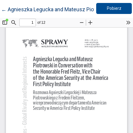
Pobie
Wróć do szczegółów artykułu
Pobierz
←
Agnieszka Legucka and Mateusz Piotrowski in Conversat