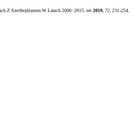
jach Z Azerbejdżanem W Latach 2006−2015.
sm
2019
,
72
, 231-254.