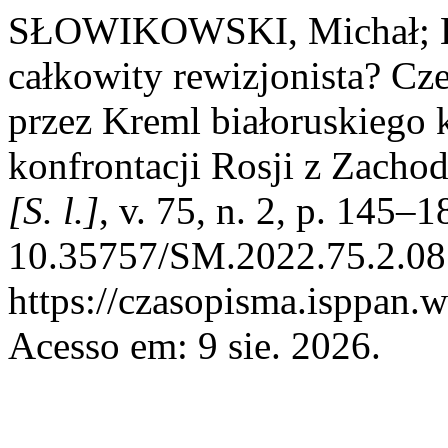
SŁOWIKOWSKI, Michał; K
całkowity rewizjonista? C
przez Kreml białoruskiego 
konfrontacji Rosji z Zach
[S. l.]
, v. 75, n. 2, p. 145–
10.35757/SM.2022.75.2.08.
https://czasopisma.isppan.w
Acesso em: 9 sie. 2026.